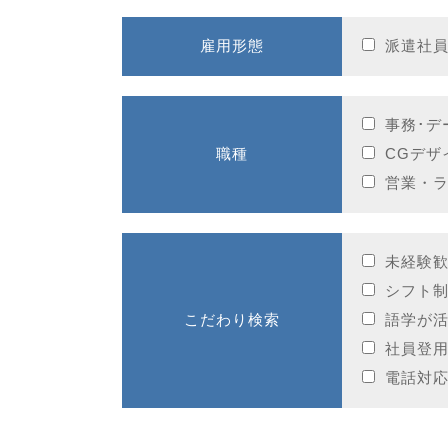
雇用形態
派遣社
事務･デ
職種
CGデザ
営業・
未経験
シフト
こだわり検索
語学が
社員登
電話対