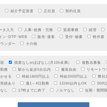
員
紹介予定派遣
正社員
契約社員
ータ入力
人事･総務・労務
貿易事務
経理
イン･DTP･WEB
販売･接客
受付･秘書
軽作業
ラウンダー
その他
歓迎
残業なしorほぼなし(月10h未満）
複数名募集
制勤務
駅から徒歩5分以内
服装自由
リモートワ
活かせる
時給1800円以上
時給2000円以上
弊社
用実績あり
週1～4日勤務
1日6h以内もOK
50
応なし
17時までに終了
ノルマなし
短期・期間