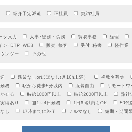
員
紹介予定派遣
正社員
契約社員
ータ入力
人事･総務・労務
貿易事務
経理
イン･DTP･WEB
販売･接客
受付･秘書
軽作業
ラウンダー
その他
歓迎
残業なしorほぼなし(月10h未満）
複数名募集
制勤務
駅から徒歩5分以内
服装自由
リモートワ
活かせる
時給1800円以上
時給2000円以上
弊社
用実績あり
週1～4日勤務
1日6h以内もOK
50
応なし
17時までに終了
ノルマなし
短期・期間