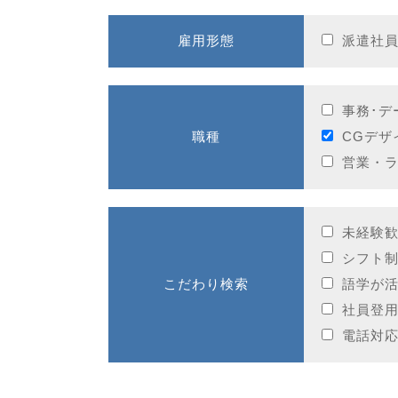
雇用形態
派遣社
事務･デ
職種
CGデザ
営業・
未経験
シフト
こだわり検索
語学が
社員登
電話対